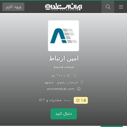
ورود
کاربر
امین ارتباط
AminErtebat
۵۱ تا ۲۰۰ نفر
خراسان رضوی - مشهد
aminertebat.com
دسته:
مخابرات و ICT
۱.۵
دنبال کنید