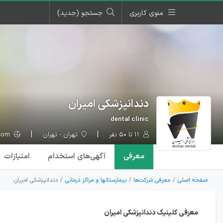
منوی کاربری
جستجو (جدید)
دندانپزشکی امیران
dental clinic
۱۱ تا ۵۰ نفر
تهران - تهران
amirandental.com
معرفی
آگهی‌ها
ی استخدام
امتیازات
صفحه اصلی
معرفی شرکت‌ها
بیمارستانها و مراکز درمانی
دندانپزشکی امیران
معرفی کلینیک دندانپزشکی امیران