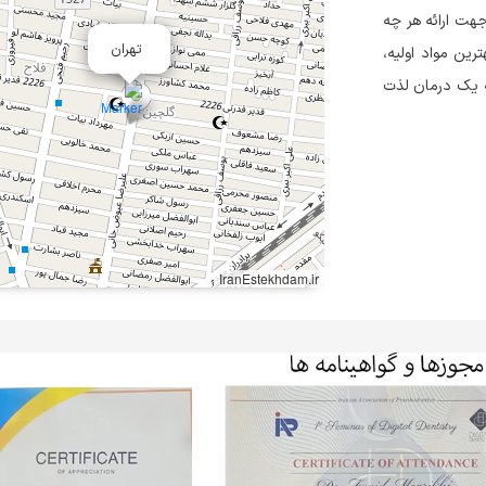
جهت ارائه هر چه
تهران
رین مواد اولیه،
ه یک درمان لذت
IranEstekhdam.ir