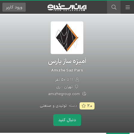
ورود
کاربر
آمیژه ساز پارس
Amizhe Saz Pars
۱۱ تا ۵۰ نفر
تهران - ری
amizhegroup.com
دسته:
تولیدی و صنعتی
۲.۰
دنبال کنید