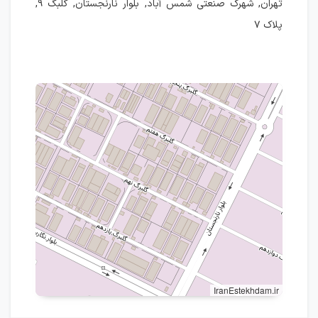
تهران, شهرک صنعتی شمس آباد, بلوار نارنجستان, گلبگ ۹,
پلاک ۷
IranEstekhdam.ir