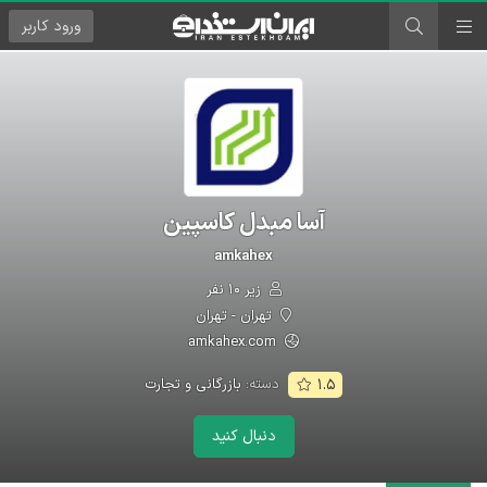
ورود
کاربر
آسا مبدل کاسپین
amkahex
زیر ۱۰ نفر
تهران - تهران
amkahex.com
دسته:
بازرگانی و تجارت
۱.۵
دنبال کنید