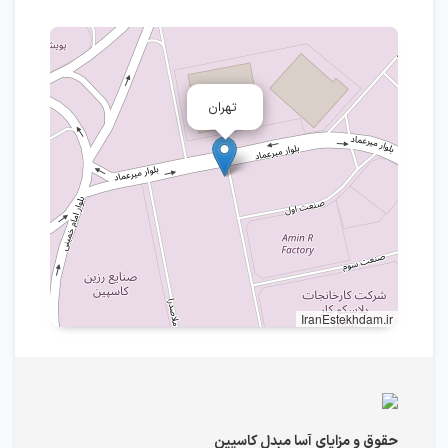
تهران
IranEstekhdam.ir
حقوق و مزایای آسا مبدل کاسپین