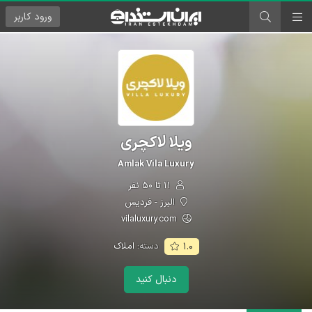
ورود
کاربر
ویلا لاکچری
Amlak Vila Luxury
۱۱ تا ۵۰ نفر
البرز - فردیس
vilaluxury.com
دسته:
املاک
۱.۰
دنبال کنید