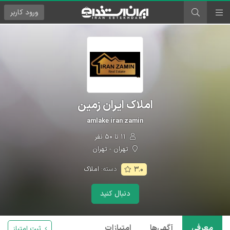
ورود
کاربر
املاک ایران زمین
amlake iran zamin
۱۱ تا ۵۰ نفر
تهران - تهران
دسته:
املاک
۳.۰
دنبال کنید
معرفی
آگهی‌ها
امتیازات
ثبت امتیاز