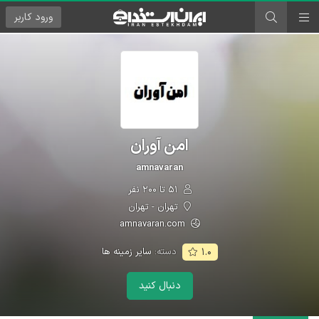
ورود
کاربر
امن آوران
amnavaran
۵۱ تا ۲۰۰ نفر
تهران - تهران
amnavaran.com
دسته:
سایر زمینه ها
۱.۰
دنبال کنید