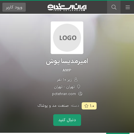
ورود
کاربر
امیرمدیسا پوش
AMP
زیر ۱۰ نفر
تهران - تهران
pctehran.com
دسته:
صنعت مد و پوشاک
۱.۰
دنبال کنید