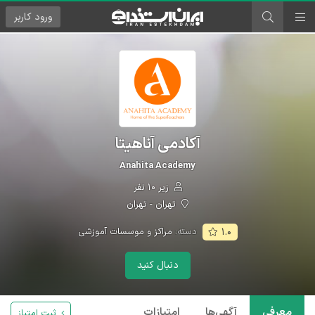
ورود
کاربر
آکادمی آناهیتا
Anahita Academy
زیر ۱۰ نفر
تهران - تهران
دسته:
مراکز و موسسات آموزشی
۱.۰
دنبال کنید
معرفی
آگهی‌ها
امتیازات
ثبت امتیاز