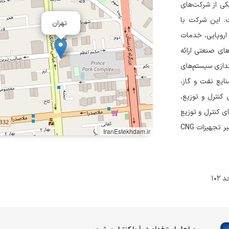
ی آریا کنترل پیشرو، با آغاز فعالیت خود از سال ۱۳۸۳، یکی از شرکت‌های
ت. این شرکت با
تهران
 اروپایی، خدمات
ای صنعتی ارائه
ندازی سیستم‌های
یزات ابزاردقیق صنایع نفت و گاز،
 کنترل و توزیع،
P)، درایوها و موتورهای DC و AC، تابلوهای کنترل و توزیع
جایگاه‌های CNG، سافت استارترها و درایوها، و همچنین عیب‌یابی و تعمیر تجهیزات CNG
IranEstekhdam.ir