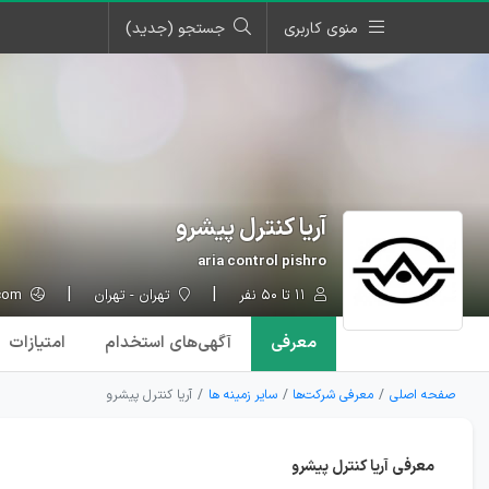
منوی کاربری
جستجو (جدید)
آریا کنترل پیشرو
aria control pishro
۱۱ تا ۵۰ نفر
تهران - تهران
ariacontrol.com
معرفی
آگهی‌ها
ی استخدام
امتیازات
صفحه اصلی
معرفی شرکت‌ها
سایر زمینه ها
آریا کنترل پیشرو
معرفی آریا کنترل پیشرو