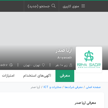
منوی کاربری
جستجو (جدید)
آریا صدر
Ariyasadr
زیر ۱۰ نفر
تهران - تهران
Ariyasadr.ir
معرفی
آگهی‌ها
ی استخدام
امتیازات
صفحه اصلی
معرفی شرکت‌ها
مخابرات و ICT
آریا صدر
معرفی آریا صدر