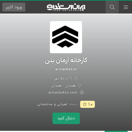
ورود
کاربر
کارخانه آرمان بتن
armanbeton
۱۱ تا ۵۰ نفر
همدان - همدان
armanbeton.com
دسته:
عمرانی و ساختمانی
۱.۰
دنبال کنید