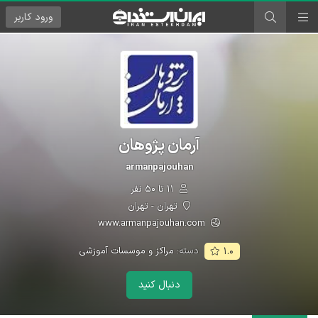
ورود
کاربر
آرمان پژوهان
armanpajouhan
۱۱ تا ۵۰ نفر
تهران - تهران
www.armanpajouhan.com
دسته:
مراکز و موسسات آموزشی
۱.۰
دنبال کنید