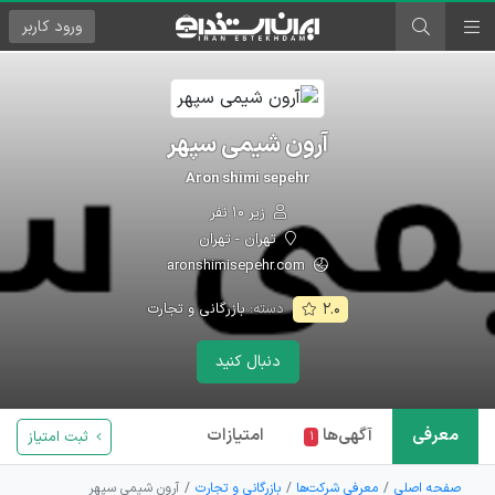
ورود
کاربر
آرون شیمی سپهر
Aron shimi sepehr
زیر ۱۰ نفر
تهران - تهران
aronshimisepehr.com
دسته:
بازرگانی و تجارت
۲.۰
دنبال کنید
معرفی
آگهی‌ها
امتیازات
ثبت امتیاز
۱
صفحه اصلی
معرفی شرکت‌ها
بازرگانی و تجارت
آرون شیمی سپهر