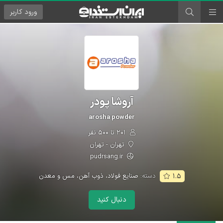
ورود
کاربر
آروشا پودر
arosha powder
۲۰۱ تا ۵۰۰ نفر
تهران - تهران
pudrsang.ir
دسته:
صنایع فولاد، ذوب آهن، مس و معدن
۱.۵
دنبال کنید