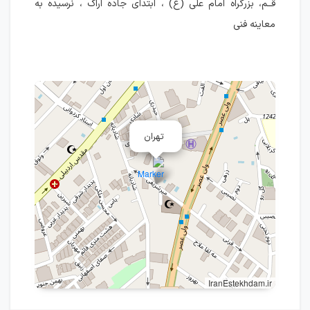
قــم، بزرگراه امام علی (ع) ، ابتدای جاده اراک ، نرسیده به
معاینه فنی
تهران
IranEstekhdam.ir