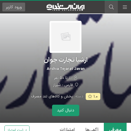
ورود
کاربر
ارشیا تجارت جوان
Arshia Tejarat Javan
۱۱ تا ۵۰ نفر
فارس - شیراز
دسته:
پخش و کالاهای تند مصرف
۱.۰
دنبال کنید
معرفی
آگهی‌ها
امتیازات
ثبت امتیاز