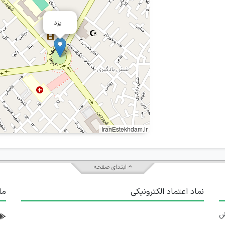
یزد
IranEstekhdam.ir
ابتدای صفحه
نماد اعتماد الکترونیکی
ما
 تلاش