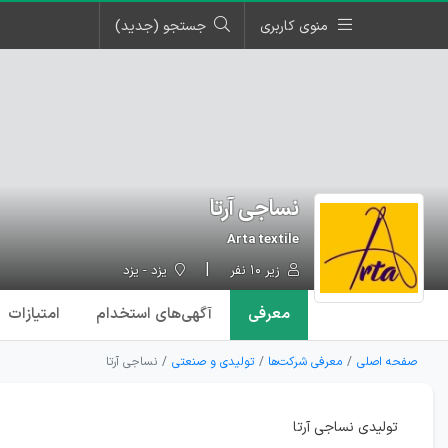
منوی کاربری
جستجو (جدید)
نساجی آرتا
Arta textile
زیر ۱۰ نفر
یزد - یزد
معرفی
آگهی‌ها
ی استخدام
امتیازات
صفحه اصلی
معرفی شرکت‌ها
تولیدی و صنعتی
نساجی آرتا
تولیدی نساجی آرتا