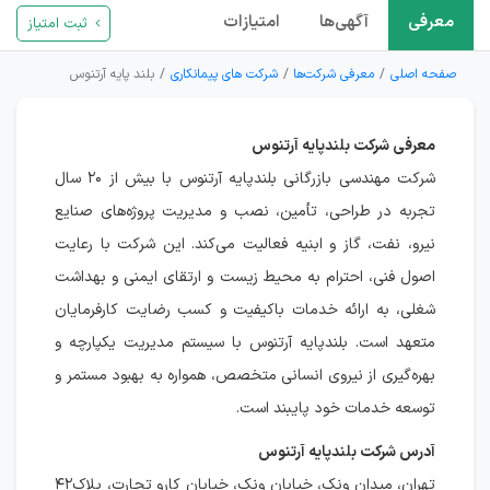
معرفی
آگهی‌ها
امتیازات
ثبت امتیاز
صفحه اصلی
معرفی شرکت‌ها
شرکت های پیمانکاری
بلند پایه آرتنوس
معرفی شرکت بلندپایه آرتنوس
شرکت مهندسی بازرگانی بلندپایه آرتنوس با بیش از ۲۰ سال
تجربه در طراحی، تأمین، نصب و مدیریت پروژه‌های صنایع
نیرو، نفت، گاز و ابنیه فعالیت می‌کند. این شرکت با رعایت
اصول فنی، احترام به محیط زیست و ارتقای ایمنی و بهداشت
شغلی، به ارائه خدمات باکیفیت و کسب رضایت کارفرمایان
متعهد است. بلندپایه آرتنوس با سیستم مدیریت یکپارچه و
بهره‌گیری از نیروی انسانی متخصص، همواره به بهبود مستمر و
توسعه خدمات خود پایبند است.
آدرس شرکت بلندپایه آرتنوس
تهران، ميدان ونک، خيابان ونک، خيابان كارو تجارت، پلاک٤٢