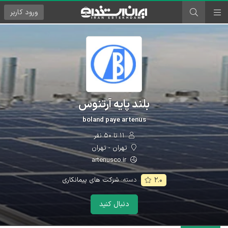
ورود
کاربر
بلند پایه آرتنوس
boland paye artenus
۱۱ تا ۵۰ نفر
تهران - تهران
artenusco.ir
دسته:
شرکت های پیمانکاری
۲.۰
دنبال کنید