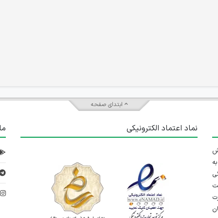
ابتدای صفحه
نماد اعتماد الکترونیکی
ما
 تلاش
ه
ی
ت
د
رت
ان