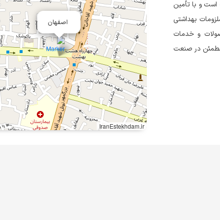
است و با تأمین
ملزومات بهداشتی
اصفهان
صولات و خدمات
ه مطمئن در صنعت
IranEstekhdam.ir