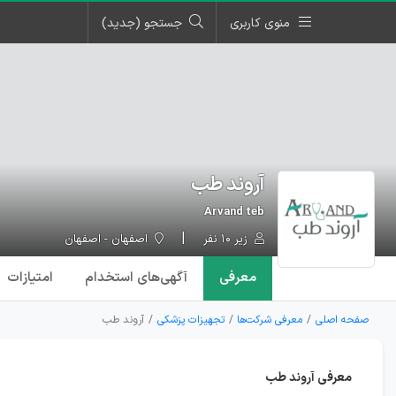
منوی کاربری
جستجو (جدید)
آروند طب
Arvand teb
زیر ۱۰ نفر
اصفهان - اصفهان
معرفی
آگهی‌ها
ی استخدام
امتیازات
صفحه اصلی
معرفی شرکت‌ها
تجهیزات پزشکی
آروند طب
معرفی آروند طب