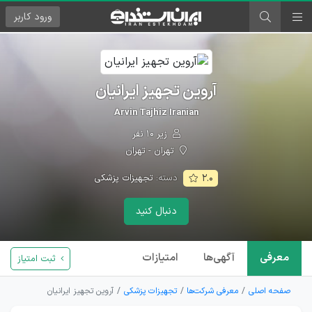
ورود
کاربر
آروین تجهیز ایرانیان
Arvin Tajhiz Iranian
زیر ۱۰ نفر
تهران - تهران
دسته:
تجهیزات پزشکی
۲.۰
دنبال کنید
معرفی
آگهی‌ها
امتیازات
ثبت امتیاز
صفحه اصلی
معرفی شرکت‌ها
تجهیزات پزشکی
آروین تجهیز ایرانیان