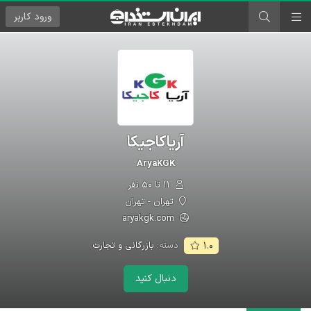
ورود
کاربر
آریاکاجیکا
AryaKGK
۱۱ تا ۵۰ نفر
تهران - تهران
aryakgk.com
دسته:
بازرگانی و تجارت
۱.۰
دنبال کنید