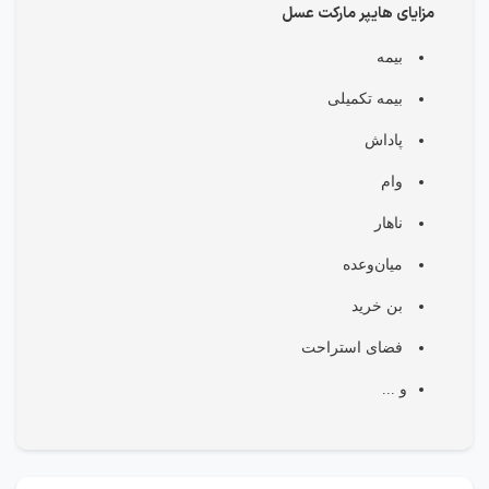
مزایای هایپر مارکت عسل
بیمه
بیمه تکمیلی
پاداش
وام
ناهار
میان‌وعده
بن خرید
فضای استراحت
و ...