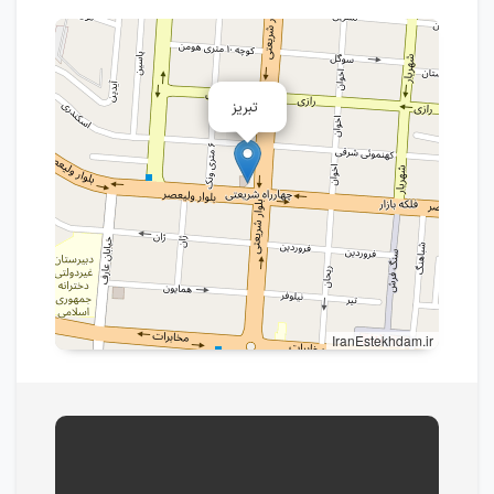
تبریز
IranEstekhdam.ir