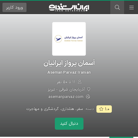
ورود
کاربر
آسمان پرواز ایرانیان
Aseman Parvaz Iranian
۱۱ تا ۵۰ نفر
آذربایجان شرقی - تبریز
asemanparvaz.com
دسته:
سفر، هتلداری، گردشگری و مهاجرت
۱.۰
دنبال کنید