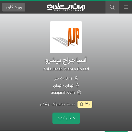
ورود
کاربر
آسیا جراح پیشرو
Asia Jarah Pishro Co Ltd
۱۱ تا ۵۰ نفر
تهران - تهران
asiajarah.com
دسته:
تجهیزات پزشکی
۳.۰
دنبال کنید