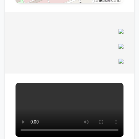
IranEstekhdam.ir