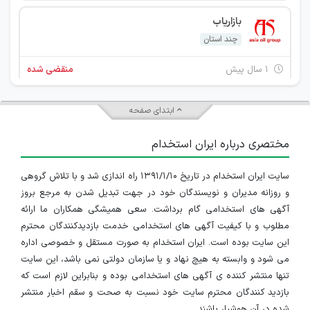
بازاریاب
چند استان
۱ سال پیش
منقضی شده
استخدام رادیولوژیست
ابتدای صفحه
چند استان
مختصری درباره ایران استخدام
۱ سال پیش
منقضی شده
سایت ایران استخدام در تاریخ ۱۳۹۱/۱/۱۰ راه اندازی شد و با تلاش گروهی
تکنسین رادیولوژی
و روزانه مدیران و نویسندگان خود در جهت تبدیل شدن به مرجع بروز
چند استان
آگهی های استخدامی گام برداشت. سعی همیشگی همکاران ما ارائه
مطلوب و با کیفیت آگهی های استخدامی خدمت بازدیدکنندگان محترم
۱ سال پیش
منقضی شده
این سایت بوده است. ایران استخدام به صورت مستقل و خصوصی اداره
می شود و وابسته به هیچ نهاد و یا سازمان دولتی نمی باشد، این سایت
پنج ردیف شغلی
تنها منتشر کننده ی آگهی های استخدامی بوده و بنابراین لازم است که
بازدید کنندگان محترم سایت خود نسبت به صحت و سقم اخبار منتشر
چند استان
شده در آن هوشیار باشند.