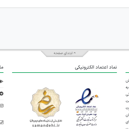
ابتدای صفحه
نماد اعتماد الکترونیکی
ما
 تلاش
ه
ی
ت
د
رت
ان
ی