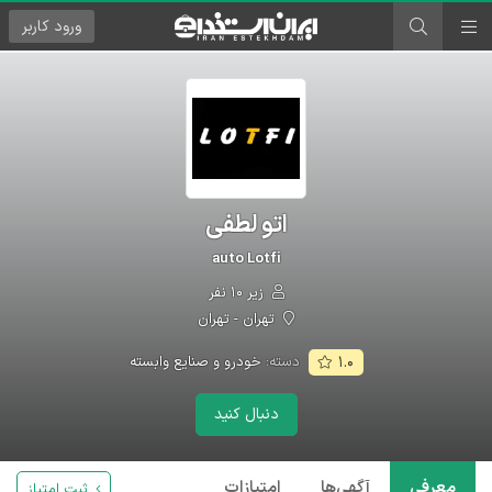
ورود
کاربر
اتو لطفی
auto Lotfi
زیر ۱۰ نفر
تهران - تهران
دسته:
خودرو و صنایع وابسته
۱.۰
دنبال کنید
معرفی
آگهی‌ها
امتیازات
ثبت امتیاز