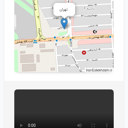
تهران
IranEstekhdam.ir