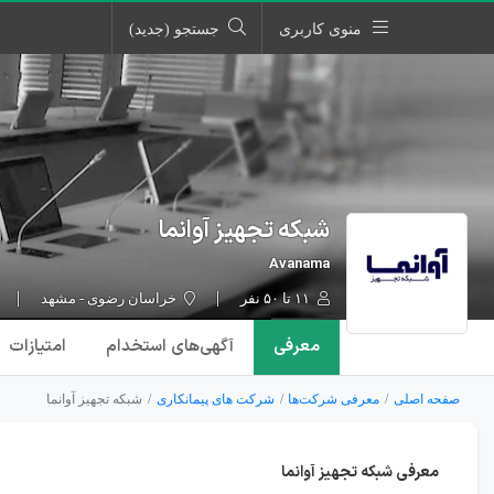
منوی کاربری
جستجو (جدید)
شبکه تجهیز آوانما
Avanama
۱۱ تا ۵۰ نفر
خراسان رضوی - مشهد
معرفی
آگهی‌ها
ی استخدام
امتیازات
صفحه اصلی
معرفی شرکت‌ها
شرکت های پیمانکاری
شبکه تجهیز آوانما
معرفی شبکه تجهیز آوانما