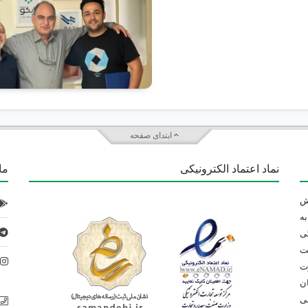
ابتدای صفحه
نماد اعتماد الکترونیکی
ما 
 تلاش
ه
ی
ت
د
رت
ان
می