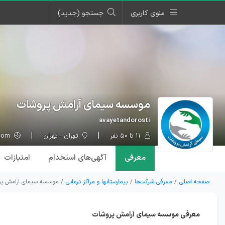
منوی کاربری
جستجو (جدید)
موسسه سیمای آرامش پروشات
avayetandorosti
۱۱ تا ۵۰ نفر
تهران - تهران
avayetandorosti.com
معرفی
آگهی‌ها
ی استخدام
امتیازات
صفحه اصلی
معرفی شرکت‌ها
بیمارستانها و مراکز درمانی
موسسه سیمای آرامش پ
معرفی موسسه سیمای آرامش پروشات