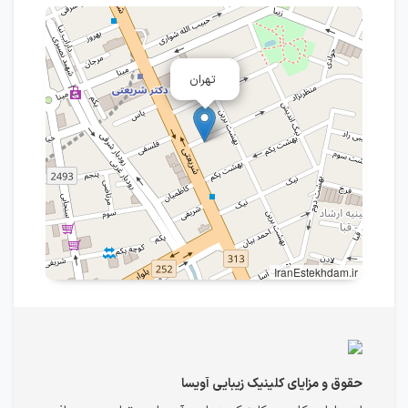
تهران
IranEstekhdam.ir
حقوق و مزایای کلینیک زیبایی آویسا