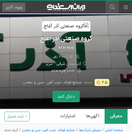
ورود
کاربر
گروه صنعتی آذر آغاج
azaragaj
۵۱ تا ۲۰۰ نفر
آذربایجان شرقی - تبریز
azaragaj.com
دسته:
صنایع فولاد، ذوب آهن، مس و معدن
۲.۵
دنبال کنید
معرفی
آگهی‌ها
امتیازات
ثبت امتیاز
صفحه اصلی
معرفی شرکت‌ها
صنایع فولاد، ذوب آهن، مس و معدن
گروه صنعتی آ