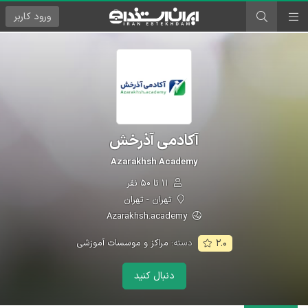
ورود
کاربر
آکادمی آذرخش
Azarakhsh Academy
۱۱ تا ۵۰ نفر
تهران - تهران
Azarakhsh.academy
دسته:
مراکز و موسسات آموزشی
۲.۰
دنبال کنید