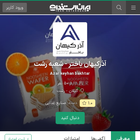
ورود
کاربر
آذرکیهان باختر - شعبه رشت
Azar keyhan bakhtar
۱۱ تا ۵۰ نفر
گیلان - رشت
دسته:
صنایع غذایی
۱.۰
دنبال کنید
معرفی
آگهی‌ها
امتیازات
ثبت امتیاز