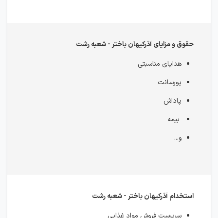
حقوق و مزایای آذرکیهان باختر - شعبه رشت
هدایای مناسبتی
پورسانت
پاداش
بیمه
و...
استخدام آذرکیهان باختر - شعبه رشت
سرپرست فروش مواد غذایی