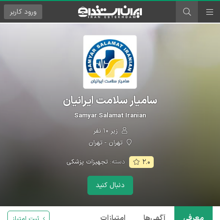
ورود
کاربر
سامیار سلامت ایرانیان
Samyar Salamat Iranian
زیر ۱۰ نفر
تهران - تهران
دسته:
تجهیزات پزشکی
۲.۰
دنبال کنید
معرفی
آگهی‌ها
امتیازات
ثبت امتیاز