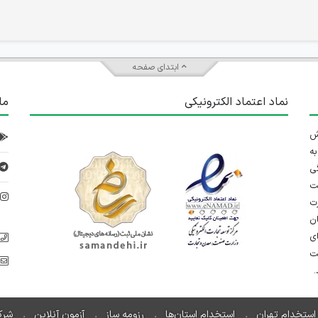
ابتدای صفحه
نماد اعتماد الکترونیکی
ما
 تلاش
ه
ی
ت
د
رت
ان
ی
یت
استخدام تهران
استخدام استان‌ها
رزومه ساز
آزمون آنلاین
شرک