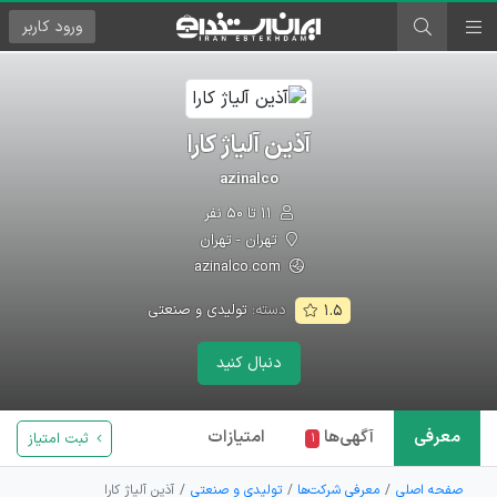
ورود
کاربر
آذین آلیاژ کارا
azinalco
۱۱ تا ۵۰ نفر
تهران - تهران
azinalco.com
دسته:
تولیدی و صنعتی
۱.۵
دنبال کنید
معرفی
آگهی‌ها
امتیازات
ثبت امتیاز
۱
صفحه اصلی
معرفی شرکت‌ها
تولیدی و صنعتی
آذین آلیاژ کارا