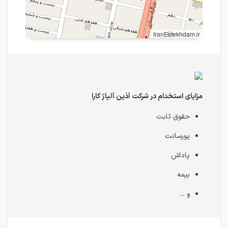
IranEstekhdam.ir
مزایای استخدام در شرکت آذین آلیاژ کارا
حقوق ثابت
پورسانت
پاداش
بیمه
و ...