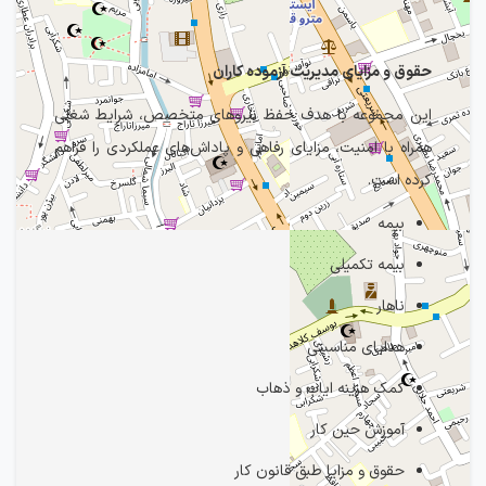
حقوق و مزایای مدیریت آزموده کاران
این مجموعه با هدف حفظ نیروهای متخصص، شرایط شغلی
همراه با امنیت، مزایای رفاهی و پاداش‌های عملکردی را فراهم
کرده است.
بیمه
بیمه تکمیلی
ناهار
هدایای مناسبتی
كمک هزينه اياب و ذهاب
آموزش حين كار
حقوق و مزايا طبق قانون كار