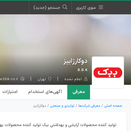
منوی کاربری
جستجو (جدید)
دوکارژابیز
B.B.K
اعلام نشده
تهران
www.bbk-co.ir
معرفی
آگهی‌ها
ی استخدام
امتیازات
صفحه اصلی
معرفی شرکت‌ها
تولیدی و صنعتی
دوکارژابیز
تولید کننده محصولات آرایشی و بهداشتی ببک تولید کننده محصولات ب