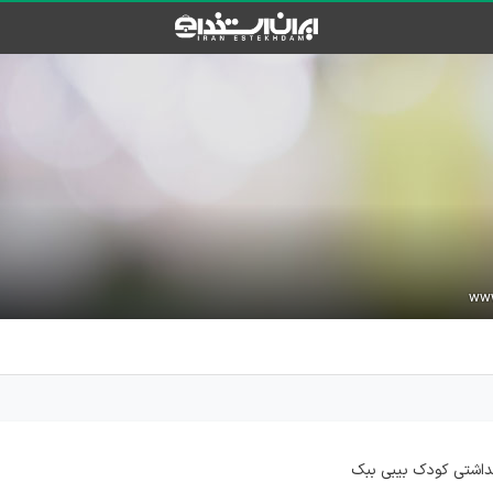
هداشتی کودک بیبی ببک