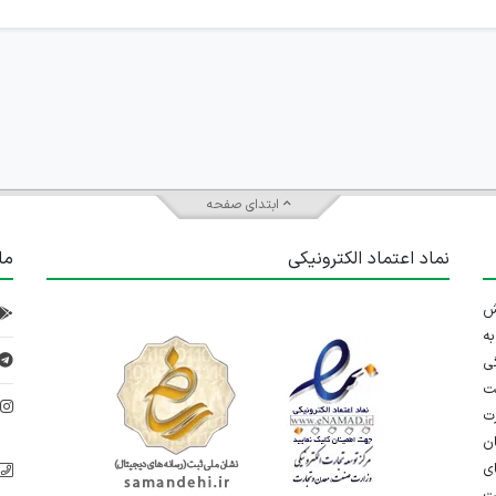
ابتدای صفحه
نماد اعتماد الکترونیکی
ما
 تلاش
ه
ی
ت
د
رت
ان
ی