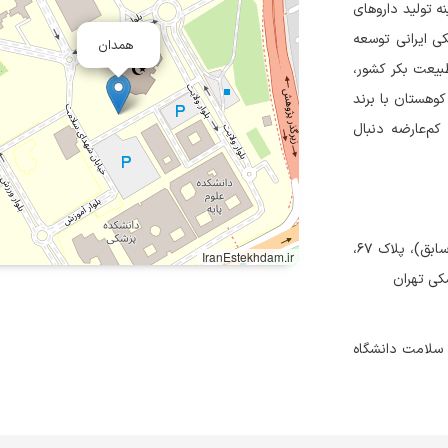
 تولید داروهای
کی ایرانی توسعه
همدان
طبیعت بکر کشور،
وهستان با برند
کم‌عارضه دنبال
تهران، میدان هروی، خیابان شهید وفامنش، کوچه جمالی غربی (گیتی سابق)، پلاک ۶۷،
IranEstekhdam.ir
کی تهران
 سلامت دانشگاه