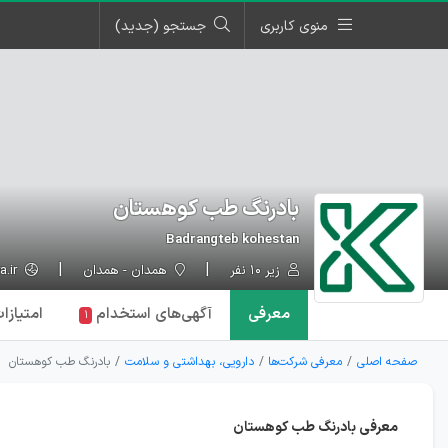
منوی کاربری
جستجو (جدید)
بادرنگ طب کوهستان
Badrangteb kohestan
زیر ۱۰ نفر
همدان - همدان
keroya.ir
معرفی
آگهی‌ها
ی استخدام
امتیازا
۱
صفحه اصلی
معرفی شرکت‌ها
دارویی، بهداشتی و سلامت
بادرنگ طب کوهستان
معرفی بادرنگ طب کوهستان