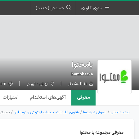
منوی کاربری
جستجو (جدید)
بامحتوا
bamohtava
۱۱ تا ۵۰ نفر
تهران - تهران
bamohtava.com
معرفی
آگهی‌ها
ی استخدام
امتیازات
صفحه اصلی
معرفی شرکت‌ها
فناوری اطلاعات، خدمات اینترنتی و نرم افزار
بامحتوا
معرفی مجموعه با محتوا