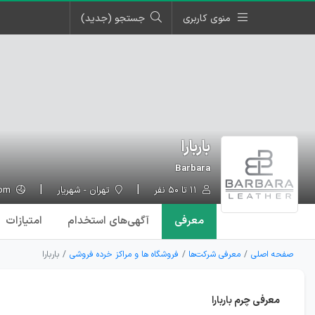
منوی کاربری
جستجو (جدید)
باربارا
Barbara
۱۱ تا ۵۰ نفر
تهران - شهریار
barbaraleather.com
معرفی
آگهی‌ها
ی استخدام
امتیازات
صفحه اصلی
معرفی شرکت‌ها
فروشگاه ها و مراکز خرده فروشی
باربارا
معرفی چرم باربارا