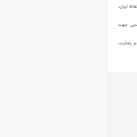
اط ایران،
رسمی جهت
م رضایت،