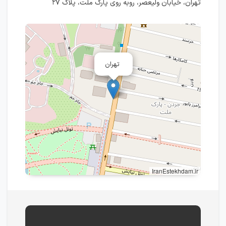
تهران، خیابان ولیعصر، روبه روی پارک ملت، پلاک ۲۷
تهران
IranEstekhdam.ir