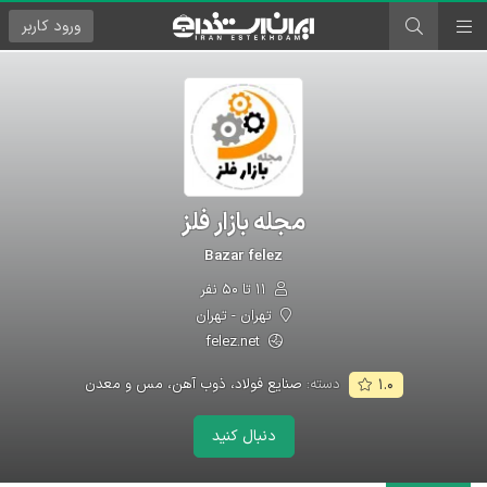
ورود
کاربر
مجله بازار فلز
Bazar felez
۱۱ تا ۵۰ نفر
تهران - تهران
felez.net
دسته:
صنایع فولاد، ذوب آهن، مس و معدن
۱.۰
دنبال کنید