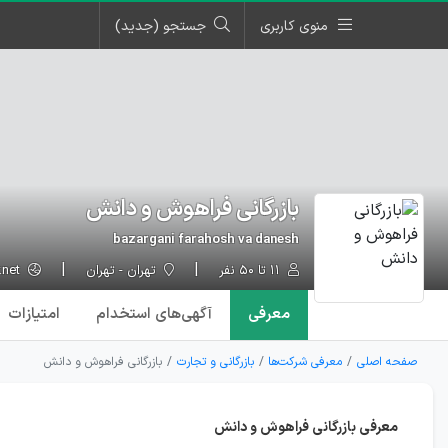
منوی کاربری
جستجو (جدید)
بازرگانی فراهوش و دانش
bazargani farahosh va danesh
۱۱ تا ۵۰ نفر
تهران - تهران
alibabair.net
معرفی
آگهی‌ها
ی استخدام
امتیازات
صفحه اصلی
معرفی شرکت‌ها
بازرگانی و تجارت
بازرگانی فراهوش و دانش
معرفی بازرگانی فراهوش و دانش