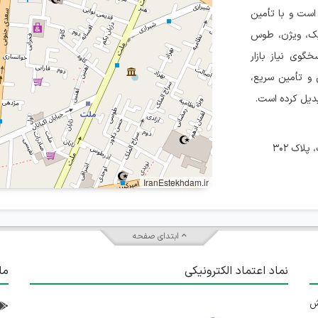
است و با تأمین
 کیک، ویژن، طوس
ا، قائم، ریک، مارموت، GBK، KDK و Valeo، پاسخگوی نیاز بازار
 و تأمین سریع،
دیل کرده است.
لاک ۳۰۲
IranEstekhdam.ir
ابتدای صفحه
نماد اعتماد الکترونیکی
ما
 تلاش