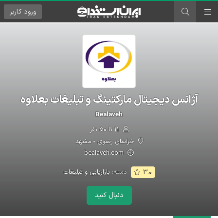
ورود
کاربر
آژانس دیجیتال مارکتینگ و تبلیغات بعلاوه
Bealaveh
۱۱ تا ۵۰ نفر
خراسان رضوی - مشهد
bealaveh.com
دسته:
بازاریابی و تبلیغات
۳.۰
دنبال کنید