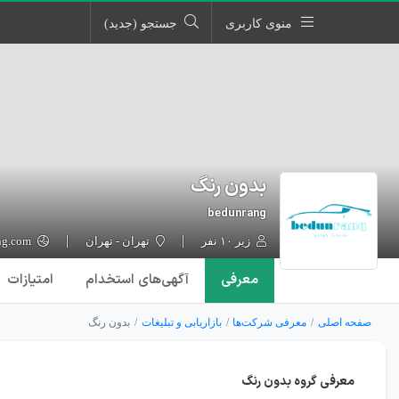
منوی کاربری
جستجو (جدید)
بدون رنگ
bedunrang
زیر ۱۰ نفر
تهران - تهران
bedunrang.com
معرفی
آگهی‌ها
ی استخدام
امتیازات
صفحه اصلی
معرفی شرکت‌ها
بازاریابی و تبلیغات
بدون رنگ
معرفی گروه بدون رنگ