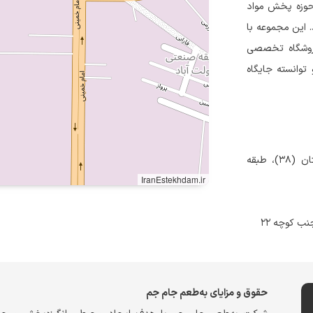
 حوزه پخش مواد
. این مجموعه با
 فروشگاه تخصصی
توانسته جایگاه
اصفهان، منطقه صنعتی دولت آباد، بلوار امام خمینی، خیابان بوستان (۳۸)، طبقه
IranEstekhdam.ir
نب کوچه ۲۲
حقوق و مزایای به‌طعم جام جم