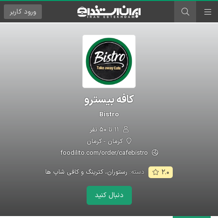
ورود
کاربر
کافه بیسترو
Bistro
۱۱ تا ۵۰ نفر
کرمان - کرمان
foodilito.com/order/cafebistro
دسته:
رستوران، کترینگ و کافی شاپ ها
۲.۰
دنبال کنید