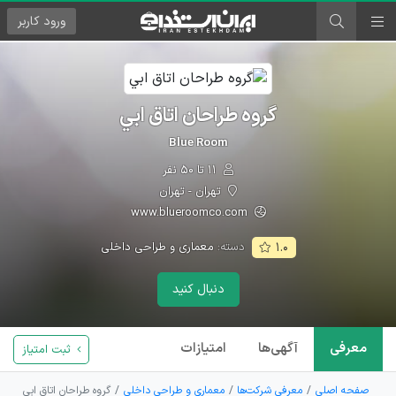
ورود
کاربر
گروه طراحان اتاق ابي
Blue Room
۱۱ تا ۵۰ نفر
تهران - تهران
www.blueroomco.com
دسته:
معماری و طراحی داخلی
۱.۰
دنبال کنید
معرفی
آگهی‌ها
امتیازات
ثبت امتیاز
صفحه اصلی
معرفی شرکت‌ها
معماری و طراحی داخلی
گروه طراحان اتاق ابي