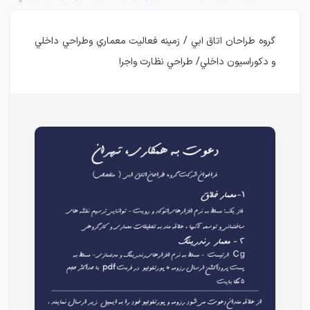
گروه طراحان اتاق ابي / زمينه فعاليت معماري وطراحي داخلي
و دكوراسيون داخلي/ طراحي نظارت واجرا