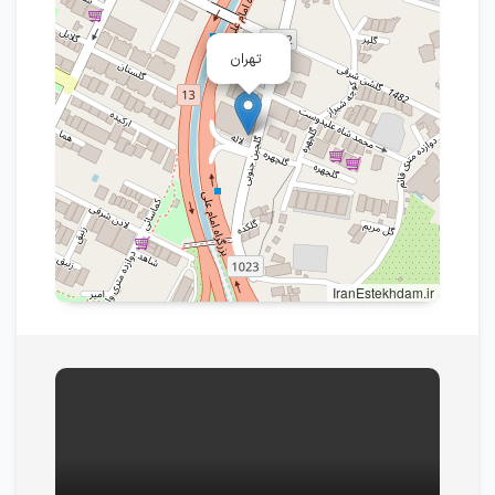
تهران
IranEstekhdam.ir